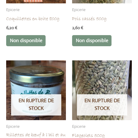
Epicerie
Epicerie
Coquillettes en boite 800g
Pois cassés 500g
6,20
€
2,60
€
Non disponible
Non disponible
EN RUPTURE DE
EN RUPTURE DE
STOCK
STOCK
Epicerie
Epicerie
Rillettes de bœuf à l’ail et au
Flageolets 500g