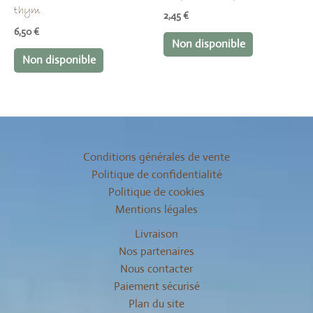
thym
2,45
€
6,50
€
Non disponible
Non disponible
Conditions générales de vente
Politique de confidentialité
Politique de cookies
Mentions légales
Livraison
Nos partenaires
Nous contacter
Paiement sécurisé
Plan du site