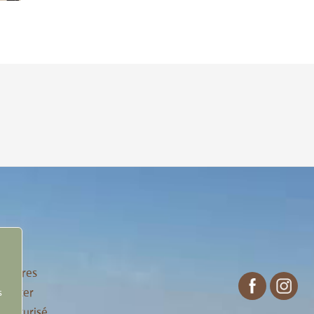
n
enaires
tacter
s
 sécurisé