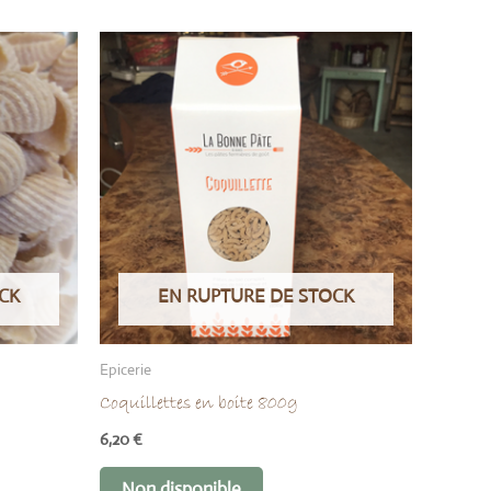
CK
EN RUPTURE DE STOCK
Epicerie
Coquillettes en boite 800g
6,20
€
Non disponible