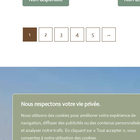
1
2
3
4
5
→
Nous respectons votre vie privée.
Livraiso
Conditions générales de vente
Nos part
Nous utilisons des cookies pour améliorer votre expérience de
Politique de confidentialité
Nous con
navigation, diffuser des publicités ou des contenus personnalisé
Politique de cookies
et analyser notre trafic. En cliquant sur « Tout accepter », vous
Paiement
Mentions légales
consentez à notre utilisation des cookies.