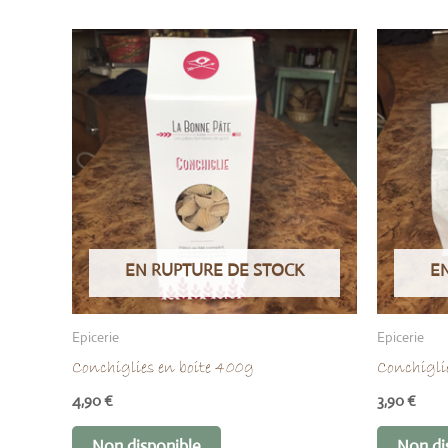
EN RUPTURE DE STOCK
E
Epicerie
Epicerie
Conchiglies en boite 400g
Conchigli
4,90
€
3,90
€
Non disponible
Non di