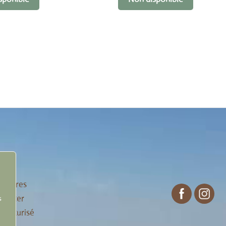
n
enaires
tacter
s
 sécurisé