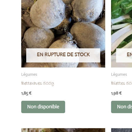
EN RUPTURE DE STOCK
E
Légumes
Légumes
Betteraves 500g
Blettes 5
1,85
€
1,98
€
Non disponible
Non di