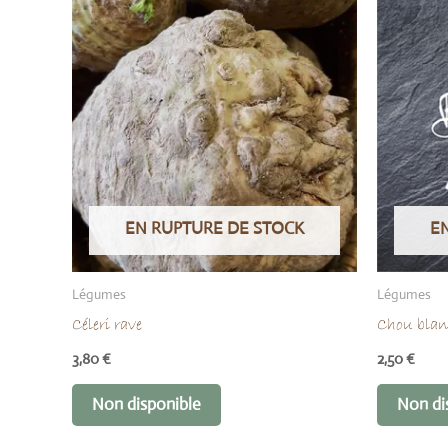
EN RUPTURE DE STOCK
E
Légumes
Légumes
Céleri rave
Chou bla
3,80
€
2,50
€
Non disponible
Non di