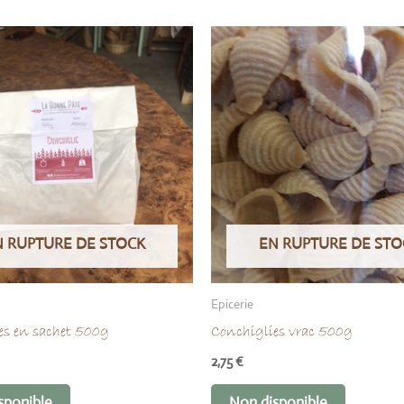
N RUPTURE DE STOCK
EN RUPTURE DE STO
Epicerie
es en sachet 500g
Conchiglies vrac 500g
2,75
€
sponible
Non disponible